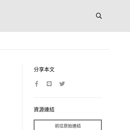
分享本文
資源連結
前往原始連結