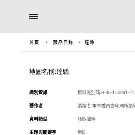
首頁
藏品目錄
達縣
地圖名稱:達縣
識別資訊
資料識別碼:B-45-1L-0061-74_
著作者
編繪者:軍事委員會印刷所製
資料類型
靜態圖像
主題與關鍵字
地圖