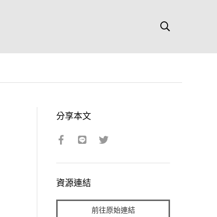
分享本文
資源連結
前往原始連結