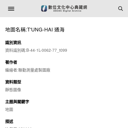
地圖名稱:T'UNG-HAI 通海
識別資訊
資料識別碼:B-44-1L-0062-77_t099
著作者
編繪者:聯勤測量處製圖廠
資料類型
靜態圖像
主題與關鍵字
地圖
描述