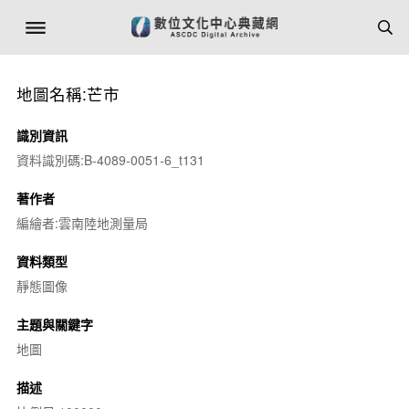
地圖名稱:芒市
識別資訊
資料識別碼:B-4089-0051-6_t131
著作者
編繪者:雲南陸地測量局
資料類型
靜態圖像
主題與關鍵字
地圖
描述