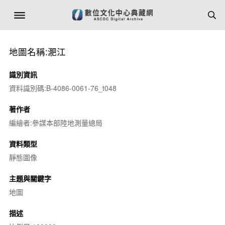
地圖名稱:淝江
識別資訊
資料識別碼:B-4086-0061-76_t048
著作者
編繪者:參謀本部陸地測量總局
資料類型
靜態圖像
主題與關鍵字
地圖
描述