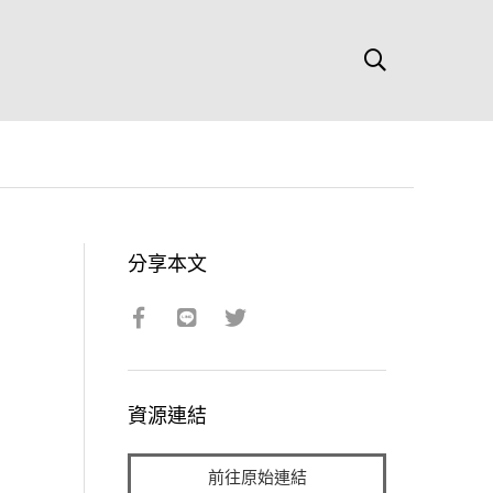
分享本文
資源連結
前往原始連結