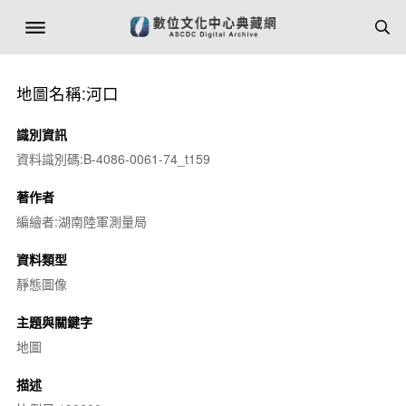
地圖名稱:河口
識別資訊
資料識別碼:B-4086-0061-74_t159
著作者
編繪者:湖南陸軍測量局
資料類型
靜態圖像
主題與關鍵字
地圖
描述