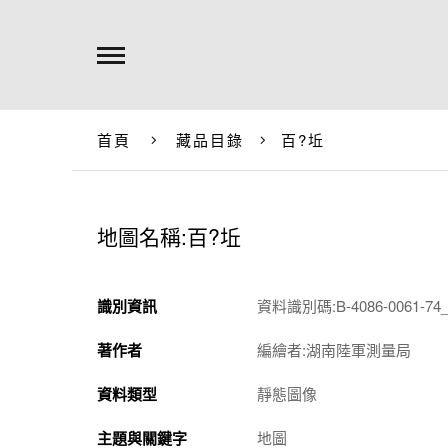
首頁
藏品目錄
百?坵
地圖名稱:百?坵
識別資訊
資料識別碼:B-4086-0061-74_
著作者
編繪者:湖南陸軍測量局
資料類型
靜態圖像
主題與關鍵字
地圖