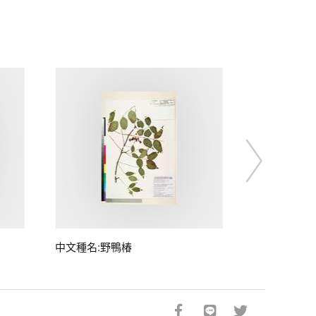
中文種名:野鴨椿