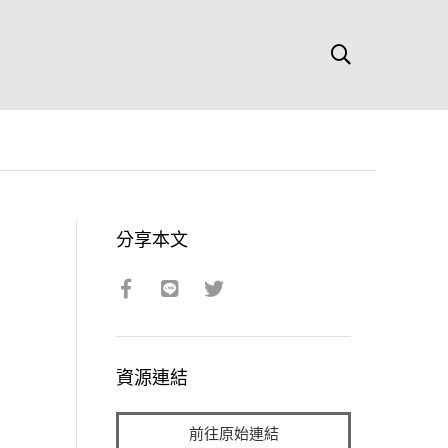
分享本文
資源連結
前往原始連結