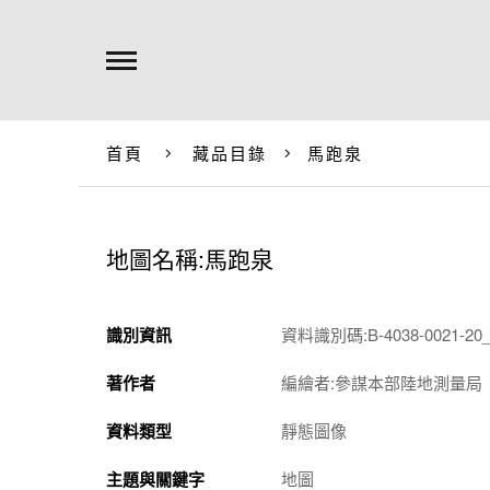
首頁
藏品目錄
馬跑泉
地圖名稱:馬跑泉
識別資訊
資料識別碼:B-4038-0021-20_
著作者
編繪者:參謀本部陸地測量局
資料類型
靜態圖像
主題與關鍵字
地圖