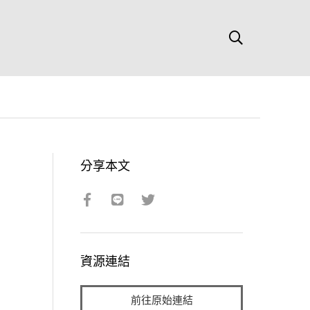
分享本文
資源連結
前往原始連結