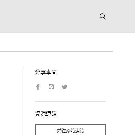
分享本文
資源連結
前往原始連結