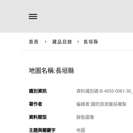
首頁
藏品目錄
長垣縣
地圖名稱:長垣縣
識別資訊
資料識別碼:B-4033-0061-30_
著作者
編繪者:國防部測量局複製
資料類型
靜態圖像
主題與關鍵字
地圖