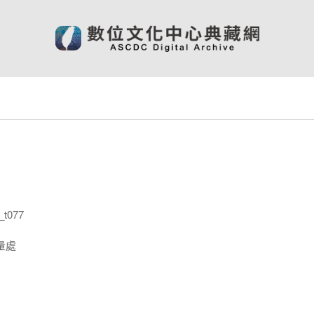
t077
量處