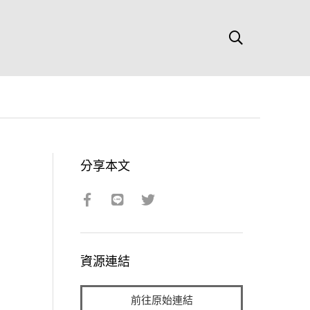
分享本文
資源連結
前往原始連結