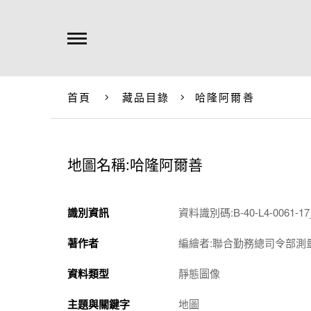
首頁
藏品目錄
哈隆阿爾善
地圖名稱:哈隆阿爾善
識別資訊
資料識別碼:B-40-L4-0061-17_
著作者
編繪者:聯合勤務總司令部測
資料類型
靜態圖像
主題與關鍵字
地圖