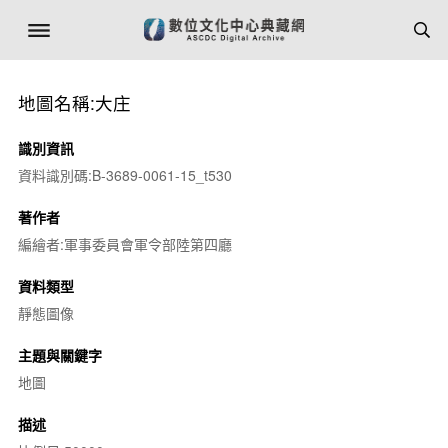
地圖名稱:大庄
識別資訊
資料識別碼:B-3689-0061-15_t530
著作者
編繪者:軍事委員會軍令部陸第四廳
資料類型
靜態圖像
主題與關鍵字
地圖
描述