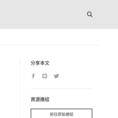
分享本文
資源連結
前往原始連結