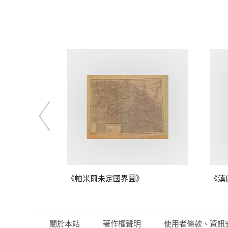
》
《帕米爾未定國界圖》
《滇
關於本站
著作權聲明
使用者條款、資訊