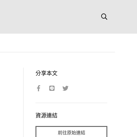
分享本文
資源連結
前往原始連結