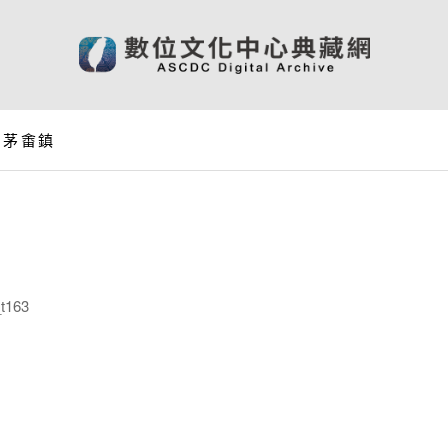
N 茅畬鎮
t163