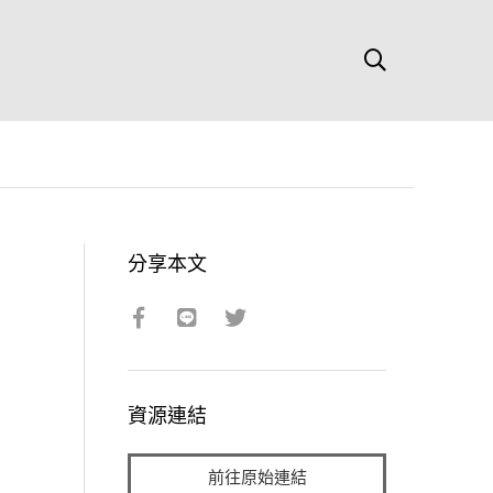
分享本文
資源連結
前往原始連結