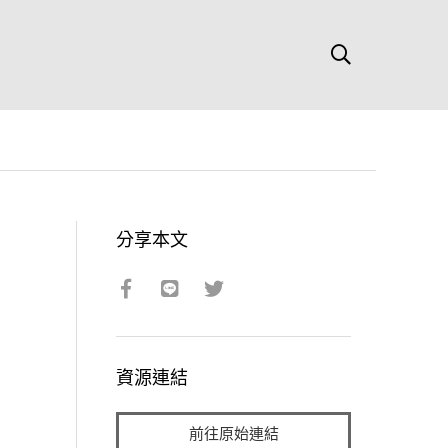
分享本文
資源連結
前往原始連結