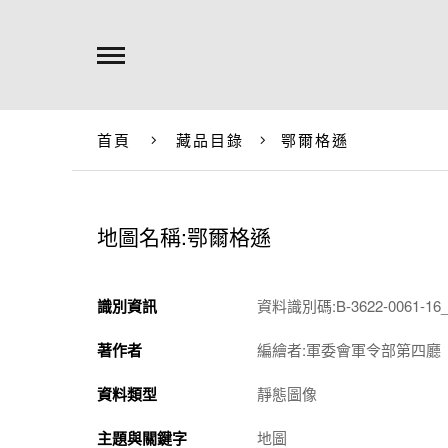
首頁
藏品目錄
鄂爾格遜
地圖名稱:鄂爾格遜
識別資訊
資料識別碼:B-3622-0061-16_
著作者
編繪者:軍委會軍令部第四廳
資料類型
靜態圖像
主題與關鍵字
地圖