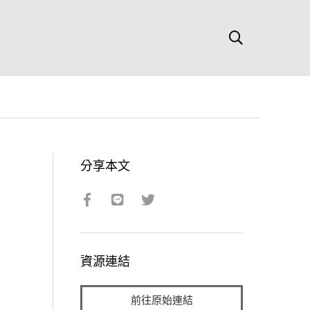
分享本文
資源連結
前往原始連結