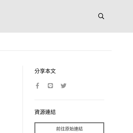
分享本文
資源連結
前往原始連結