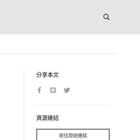
分享本文
資源連結
前往原始連結