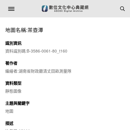
地圖名稱:茶壺潭
識別資訊
資料識別碼:B-3586-0061-80_t160
著作者
編繪者:湖南省財政廳清丈田畝測量隊
資料類型
靜態圖像
主題與關鍵字
地圖
描述