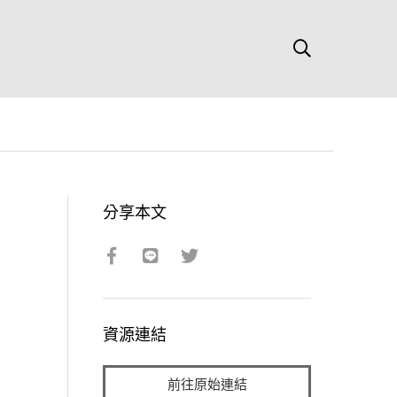
分享本文
資源連結
前往原始連結