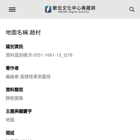
地圖名稱:趙村
識別資訊
資料識別碼:B-3531-1661-12_t278
著作者
編繪者:直隸陸軍測量局
資料類型
靜態圖像
主題與關鍵字
地圖
描述