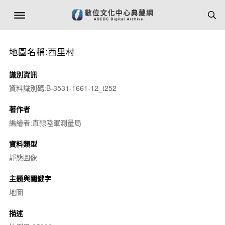
地圖名稱:西里村
識別資訊
資料識別碼:B-3531-1661-12_t252
著作者
編繪者:直隸陸軍測量局
資料類型
靜態圖像
主題與關鍵字
地圖
描述