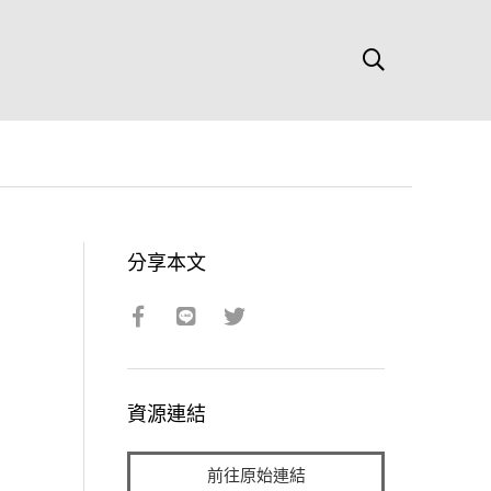
分享本文
資源連結
前往原始連結