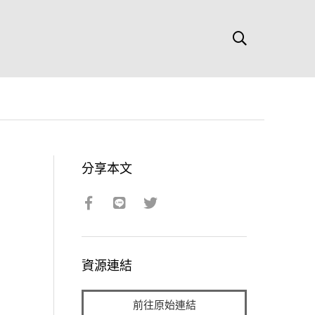
分享本文
資源連結
前往原始連結