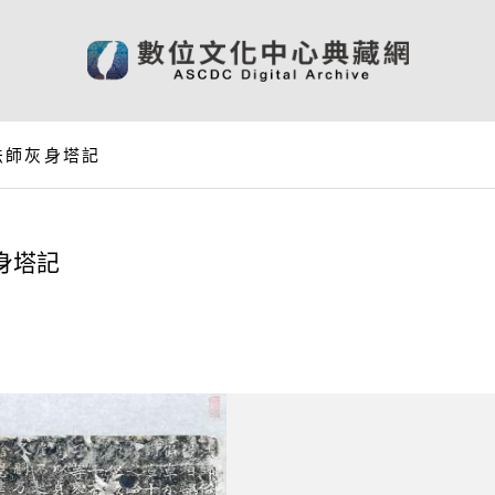
法師灰身塔記
身塔記