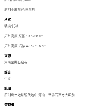
原刻中曆年代:無年月
格式
裝潢:托裱
拓片高廣:原拓 19.5x28 cm
拓片高廣:拓裱 47.5x71.5 cm
來源
河南鞏縣石窟寺
語言
中文
範圍
原刻出土地點現代地名:河南－鞏縣石窟寺大殿前
管理權