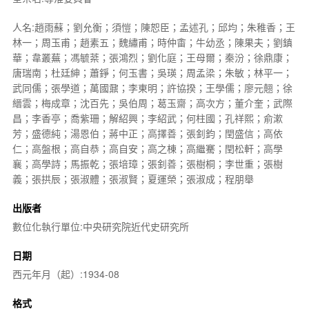
人名:趙雨蘇；劉允衡；須愷；陳恕臣；孟述孔；邱均；朱稚香；王
林一；周玉甫；趙素五；魏繡甫；時仲畬；牛幼丞；陳果夫；劉鎮
華；韋叢蕪；馮毓棻；張鴻烈；劉化庭；王母爾；秦汾；徐鼎康；
唐瑞南；杜廷紳；蕭錚；何玉書；吳瑛；周孟梁；朱敏；林平一；
武同儒；張學道；萬國鼐；李東明；許協揆；王學儒；廖元翹；徐
縉雲；梅成章；沈百先；吳伯周；葛玉齋；高次方；董介奎；武際
昌；李香亭；喬紫珊；解紹興；李紹武；何柱國；孔祥熙；俞漱
芳；盛德純；湯恩伯；蔣中正；高擇善；張釗鈞；閏盛信；高依
仁；高盤根；高自恭；高自安；高之棟；高繼騫；閏松軒；高學
襄；高學詩；馬振乾；張培璋；張釗善；張樹桐；李世重；張樹
義；張拱辰；張淑體；張淑賢；夏運榮；張淑成；程朋舉
出版者
數位化執行單位:中央研究院近代史研究所
日期
西元年月（起）:1934-08
格式