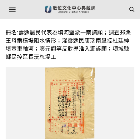
冊名:壽縣農民代表為填河墾淤一案請願；調查邳縣
王母爾橫堤阻水情形；灌雲縣民唐瑞南呈控杜廷紳
填塞車軸河；廖元翹等反對導淮入淝訴願；項城縣
鄉民控區長玩忽堤工