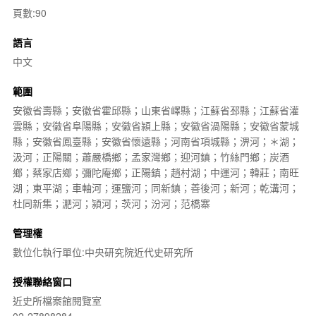
頁數:90
語言
中文
範圍
安徽省壽縣；安徽省霍邱縣；山東省嶧縣；江蘇省邳縣；江蘇省灌
雲縣；安徽省阜陽縣；安徽省潁上縣；安徽省渦陽縣；安徽省蒙城
縣；安徽省鳳臺縣；安徽省懷遠縣；河南省項城縣；淠河；＊湖；
汲河；正陽關；蕭嚴橋鄉；孟家灣鄉；迎河鎮；竹絲門鄉；炭酒
鄉；蔡家店鄉；彌陀庵鄉；正陽鎮；趙村湖；中運河；韓莊；南旺
湖；東平湖；車軸河；運鹽河；同新鎮；善後河；新河；乾溝河；
杜同新集；淝河；潁河；茨河；汾河；范橋寨
管理權
數位化執行單位:中央研究院近代史研究所
授權聯絡窗口
近史所檔案館閱覽室
02-27898284