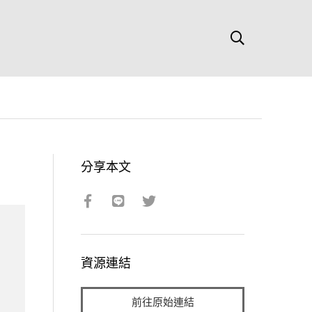
分享本文
資源連結
前往原始連結