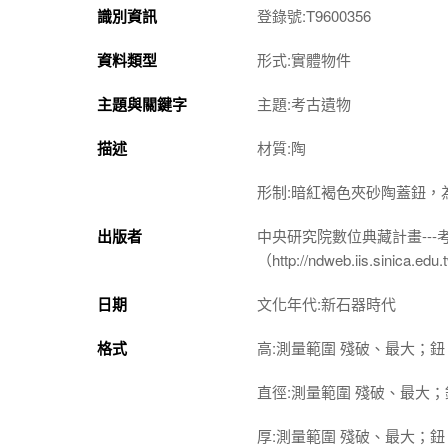
識別資訊
登錄號:T9600356
資料類型
形式:實體物件
主題與關鍵字
主題:考古遺物
描述
材質:陶
形制:暗紅褐色夾砂陶蓋鈕
出版者
中央研究院數位典藏計畫--
（http://ndweb.iis.sinica.ed
日期
文化年代:新石器時代
格式
高:測量範圍 殘破、最大；鈕 2
直徑:測量範圍 殘破、最大；鈕
厚:測量範圍 殘破、最大；鈕 0