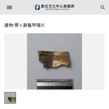
遺物:帶卜辭龜甲殘片