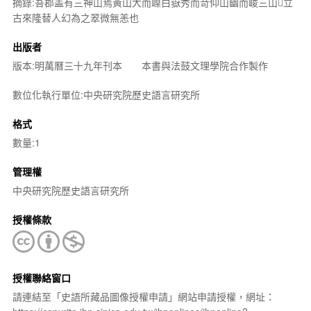
摘錄:吾郡盖有三神山焉黃山大而嵲白嶽秀而竒仰山幽而峻三山𪔂立
古來隆替人幻為之翠微無恙也
出版者
版本:明萬曆三十九年刊本 本書與法鼓文理學院合作製作
數位化執行單位:中央研究院歷史語言研究所
格式
數量:1
管理權
中央研究院歷史語言研究所
授權條款
授權聯絡窗口
請連結至「史語所藏品圖像授權申請」網站申請授權，網址：