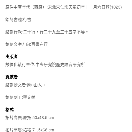
原件中曆年代（西曆）:宋北宋仁宗天聖初年十一月六日葬(1023)
銘刻書體:行書
銘刻行款:二十行，行二十九至三十五字不等。
銘刻文字方向:直書右行
出版者
數位化執行單位:中央研究院歷史語言研究所
貢獻者
銘刻撰文者:應□山人□
銘刻刻工:翟文翰
格式
拓片高廣:原拓 50x48.5 cm
拓片高廣:拓裱 71.5x68 cm