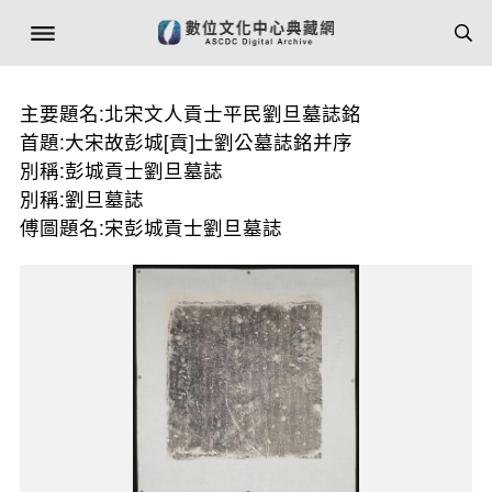
主要題名:北宋文人貢士平民劉旦墓誌銘
首題:大宋故彭城[貢]士劉公墓誌銘并序
別稱:彭城貢士劉旦墓誌
別稱:劉旦墓誌
傅圖題名:宋彭城貢士劉旦墓誌