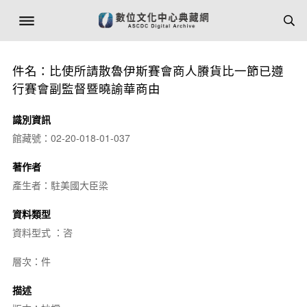
件名：比使所請散魯伊斯賽會商人賸貨比一節已遵
行賽會副監督暨曉諭華商由
識別資訊
館藏號：02-20-018-01-037
著作者
產生者：駐美國大臣梁
資料類型
資料型式 ：咨
層次：件
描述