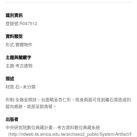
識別資訊
登錄號:R047512
資料類型
形式:實體物件
主題與關鍵字
主題:考古遺物
描述
材質:石─未分類
形制:全器呈楔狀，台面略呈杏仁形，核身兩面可見剝離石葉造成的
縱向痕跡，底部呈銳角稜。
出版者
中央研究院數位典藏計畫---考古資料數位典藏系統
（http://ndweb.iis.sinica.edu.tw/archaeo2_public/System/Artifact