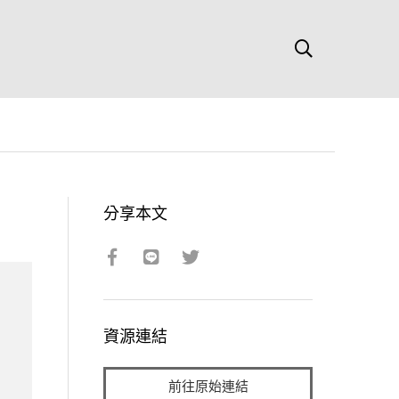
分享本文
資源連結
前往原始連結