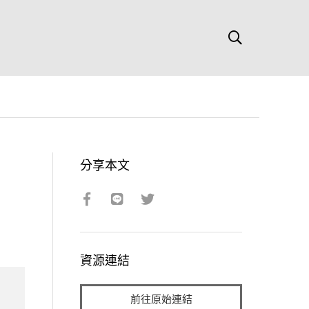
分享本文
資源連結
前往原始連結