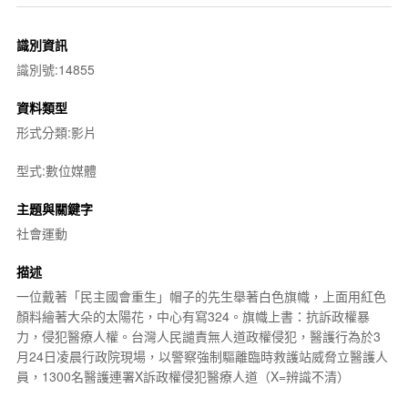
識別資訊
識別號:14855
資料類型
形式分類:影片
型式:數位媒體
主題與關鍵字
社會運動
描述
一位戴著「民主國會重生」帽子的先生舉著白色旗幟，上面用紅色
顏料繪著大朵的太陽花，中心有寫324。旗幟上書：抗訴政權暴
力，侵犯醫療人權。台灣人民譴責無人道政權侵犯，醫護行為於3
月24日凌晨行政院現場，以警察強制驅離臨時救護站威脅立醫護人
員，1300名醫護連署X訴政權侵犯醫療人道（X=辨識不清）