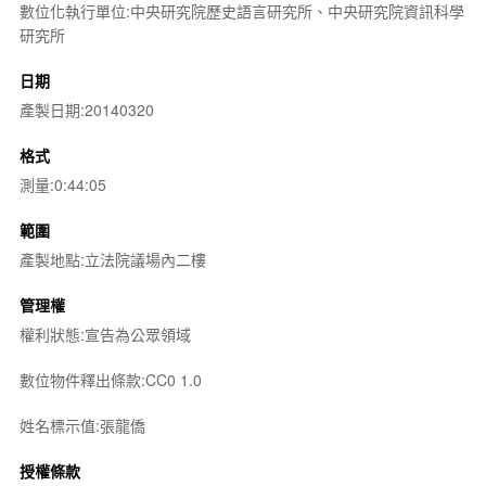
數位化執行單位:中央研究院歷史語言研究所、中央研究院資訊科學
研究所
日期
產製日期:20140320
格式
測量:0:44:05
範圍
產製地點:立法院議場內二樓
管理權
權利狀態:宣告為公眾領域
數位物件釋出條款:CC0 1.0
姓名標示值:張龍僑
授權條款