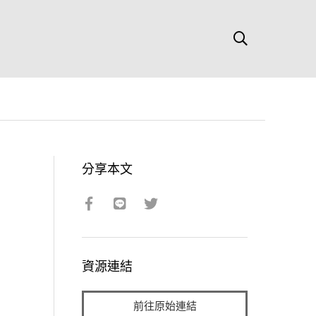
分享本文
資源連結
前往原始連結