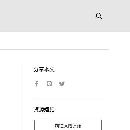
分享本文
資源連結
前往原始連結