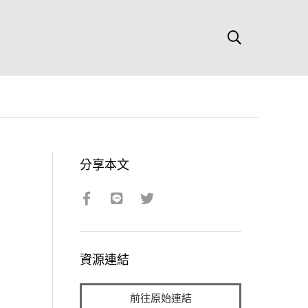
分享本文
資源連結
前往原始連結