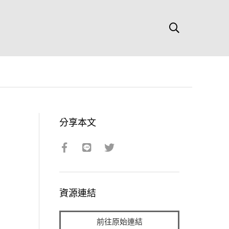
分享本文
資源連結
前往原始連結