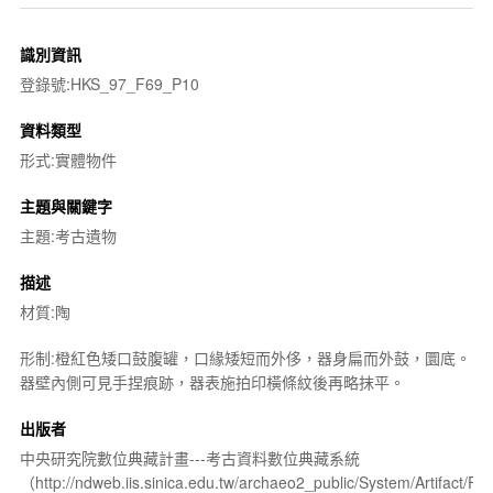
識別資訊
登錄號:HKS_97_F69_P10
資料類型
形式:實體物件
主題與關鍵字
主題:考古遺物
描述
材質:陶
形制:橙紅色矮口鼓腹罐，口緣矮短而外侈，器身扁而外鼓，圜底。
器壁內側可見手捏痕跡，器表施拍印橫條紋後再略抹平。
出版者
中央研究院數位典藏計畫---考古資料數位典藏系統
（http://ndweb.iis.sinica.edu.tw/archaeo2_public/System/Artifact