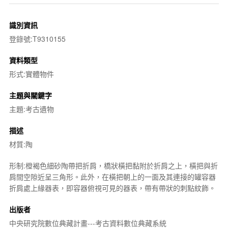
識別資訊
登錄號:T9310155
資料類型
形式:實體物件
主題與關鍵字
主題:考古遺物
描述
材質:陶
形制:橙褐色細砂陶帶把折肩，橋狀橫把黏附於折肩之上，橫把與折
肩間空隙近呈三角形。此外，在橫把朝上的一面及其連接的罐容器
折肩處上緣器表，即容器俯視可見的器表，帶有帶狀的刺點紋飾。
出版者
中央研究院數位典藏計畫---考古資料數位典藏系統