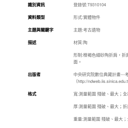
識別資訊
登錄號:T9310104
資料類型
形式:實體物件
主題與關鍵字
主題:考古遺物
描述
材質:陶
形制:橙褐色細砂陶折肩，
面。
出版者
中央研究院數位典藏計畫--
（http://ndweb.iis.sinica.ed
格式
寬:測量範圍 殘破、最大；全器 
厚:測量範圍 殘破、最大；折肩 
重量:測量範圍 殘破、最大；全器