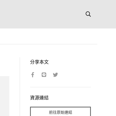
分享本文
資源連結
前往原始連結