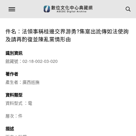
件名：法領事稱桂邊交界游勇?集寔出訛傳如法使詢
及請再酌復並陳亂黨情形由
識別資訊
館藏號：02-18-002-03-020
著作者
產生者：廣西巡撫
資料類型
資料型式 ：電
層次：件
描述