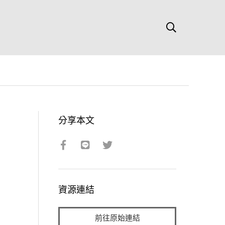
分享本文
資源連結
前往原始連結