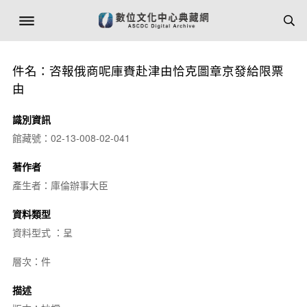
件名：咨報俄商呢庫賚赴津由恰克圖章京發給限票
由
識別資訊
館藏號：02-13-008-02-041
著作者
產生者：庫倫辦事大臣
資料類型
資料型式 ：呈
層次：件
描述