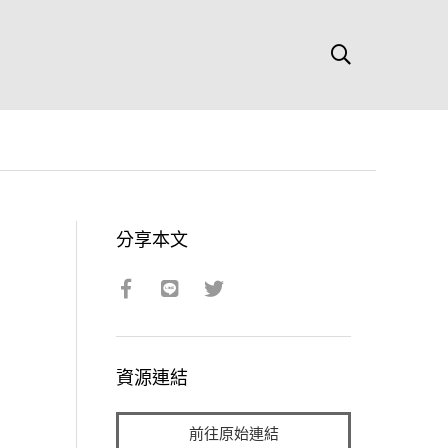
分享本文
資源連結
前往原始連結