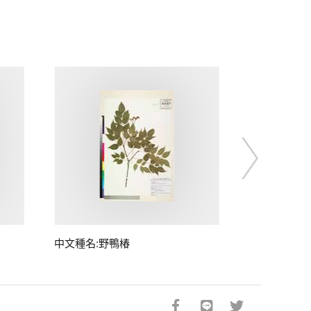
中文種名:野鴨椿