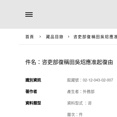
首頁
藏品目錄
咨吏部復稱田吳炤應
件名：咨吏部復稱田吳炤應准起復由
識別資訊
館藏號：02-12-043-02-007
著作者
產生者：外務部
資料類型
資料型式 ：咨
層次：件