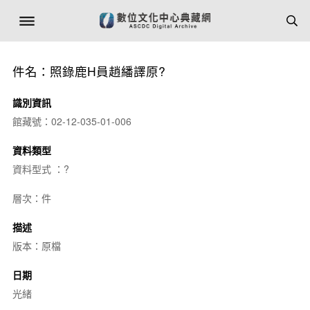
件名：照錄鹿H員趙繙譯原?
識別資訊
館藏號：02-12-035-01-006
資料類型
資料型式 ：?
層次：件
描述
版本：原檔
日期
光緒